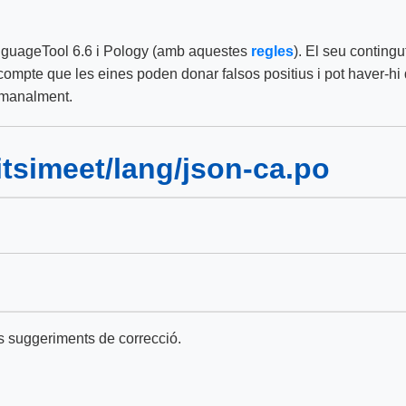
nguageTool 6.6 i Pology (amb aquestes
regles
). El seu contingut
mpte que les eines poden donar falsos positius i pot haver-hi q
etmanalment.
/jitsimeet/lang/json-ca.po
s suggeriments de correcció.