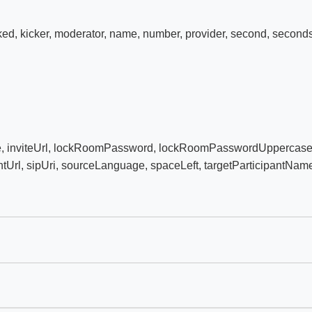
ked
,
kicker
,
moderator
,
name
,
number
,
provider
,
second
,
second
e
,
inviteUrl
,
lockRoomPassword
,
lockRoomPasswordUppercas
ntUrl
,
sipUri
,
sourceLanguage
,
spaceLeft
,
targetParticipantNam