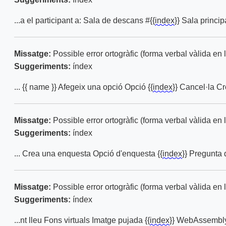
...a el participant a: Sala de descans #{{
index
}} Sala princip
Missatge:
Possible error ortogràfic (forma verbal vàlida en l
Suggeriments:
índex
... {{ name }} Afegeix una opció Opció {{
index
}} Cancel·la C
Missatge:
Possible error ortogràfic (forma verbal vàlida en l
Suggeriments:
índex
... Crea una enquesta Opció d'enquesta {{
index
}} Pregunta 
Missatge:
Possible error ortogràfic (forma verbal vàlida en l
Suggeriments:
índex
...nt lleu Fons virtuals Imatge pujada {{
index
}} WebAssembly