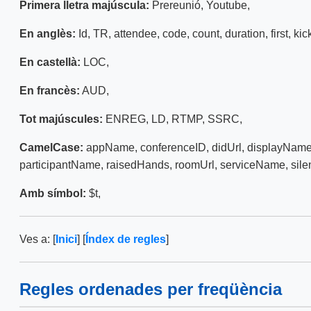
Primera lletra majúscula:
Prereunió
,
Youtube
,
En anglès:
Id
,
TR
,
attendee
,
code
,
count
,
duration
,
first
,
kic
En castellà:
LOC
,
En francès:
AUD
,
Tot majúscules:
ENREG
,
LD
,
RTMP
,
SSRC
,
CamelCase:
appName
,
conferenceID
,
didUrl
,
displayNam
participantName
,
raisedHands
,
roomUrl
,
serviceName
,
sile
Amb símbol:
$t
,
Ves a: [
Inici
] [
Índex de regles
]
Regles ordenades per freqüència