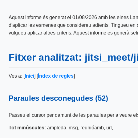
Aquest informe és generat el 01/08/2026 amb les eines La
d'aplicar les esmenes que considereu adients. Tingueu en co
vulgueu aplicar altres criteris. Aquest informe es generà s
Fitxer analitzat: jitsi_meet
Ves a: [
Inici
] [
Índex de regles
]
Paraules desconegudes (52)
Passeu el cursor per damunt de les paraules per a veure el
Tot minúscules:
ampleda
,
msg
,
reunióamb
,
url
,