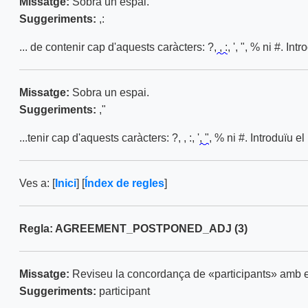
Missatge:
Sobra un espai.
Suggeriments:
,:
... de contenir cap d'aquests caràcters: ?,
, :
, ', ", % ni #. Int
Missatge:
Sobra un espai.
Suggeriments:
,"
...tenir cap d'aquests caràcters: ?, , :, '
, "
, % ni #. Introduïu el
Ves a: [
Inici
] [
Índex de regles
]
Regla: AGREEMENT_POSTPONED_ADJ (3)
Missatge:
Reviseu la concordança de «participants» amb e
Suggeriments:
participant