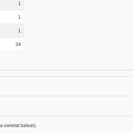
1
1
1
34
a varietat balear).