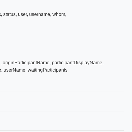
s
,
status
,
user
,
username
,
whom
,
e
,
originParticipantName
,
participantDisplayName
,
e
,
userName
,
waitingParticipants
,