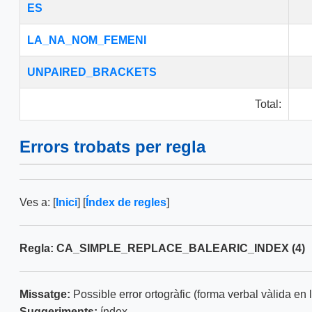
ES
LA_NA_NOM_FEMENI
UNPAIRED_BRACKETS
Total:
Errors trobats per regla
Ves a: [
Inici
] [
Índex de regles
]
Regla: CA_SIMPLE_REPLACE_BALEARIC_INDEX (4)
Missatge:
Possible error ortogràfic (forma verbal vàlida en l
Suggeriments:
índex