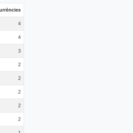
urrències
4
4
3
2
2
2
2
2
1