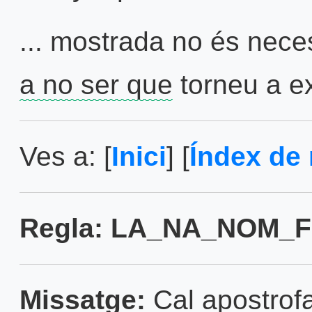
... mostrada no és nece
a no ser que
torneu a ex
Ves a: [
Inici
] [
Índex de 
Regla: LA_NA_NOM_F
Missatge:
Cal apostrofa