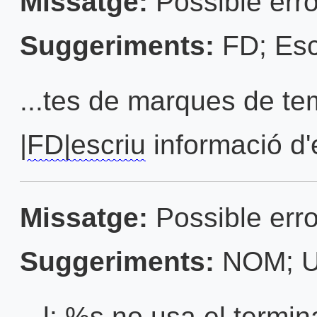
Missatge:
Possible erro
Suggeriments:
FD; Esc
...tes de marques de t
|
FD|escriu
informació d'
Missatge:
Possible erro
Suggeriments:
NOM; U
...l: %s no usa el termin