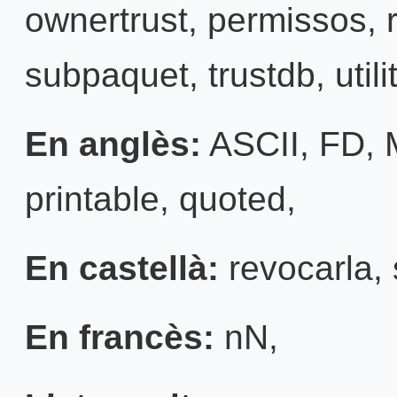
ownertrust
,
permissos
,
subpaquet
,
trustdb
,
util
En anglès:
ASCII
,
FD
,
printable
,
quoted
,
En castellà:
revocarla
,
En francès:
nN
,