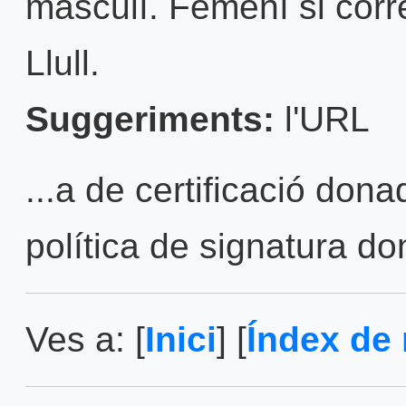
masculí. Femení si cor
Llull.
Suggeriments:
l'URL
...a de certificació don
política de signatura do
Ves a: [
Inici
] [
Índex de 