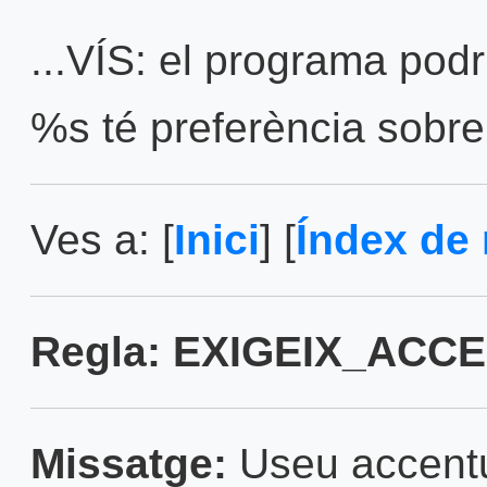
...VÍS: el programa podr
%s té preferència sobre
Ves a: [
Inici
] [
Índex de 
Regla: EXIGEIX_ACC
Missatge:
Useu accentua