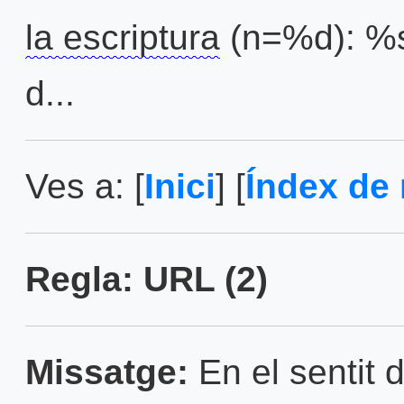
la escriptura
(n=%d): %s 
d...
Ves a: [
Inici
] [
Índex de 
Regla: URL (2)
Missatge:
En el sentit d