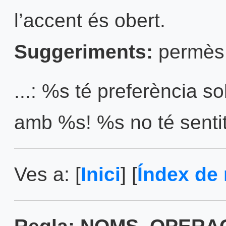
l’accent és obert.
Suggeriments:
permès
...: %s té preferència 
amb %s! %s no té sentit
Ves a: [
Inici
] [
Índex de 