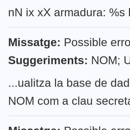
nN ix xX armadura: %s la
Missatge:
Possible erro
Suggeriments:
NOM; U
...ualitza la base de da
NOM com a clau secreta