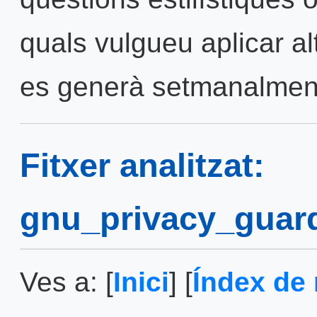
quals vulgueu aplicar al
es generà setmanalmen
Fitxer analitzat:
gnu_privacy_guar
Ves a: [
Inici
] [
Índex de 