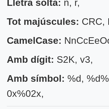
Lletra solta:
n
,
r
,
Tot majúscules:
CRC
,
CamelCase:
NnCcEeO
Amb dígit:
S2K
,
v3
,
Amb símbol:
%d
,
%d%
0x%02x
,