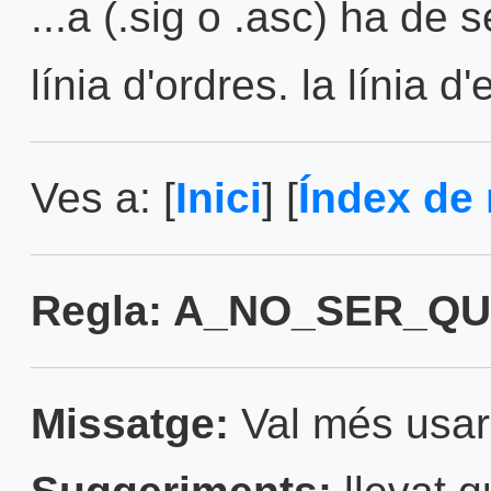
...a (.sig o .asc) ha de 
línia d'ordres. la línia d'e
Ves a: [
Inici
] [
Índex de 
Regla: A_NO_SER_QUE
Missatge:
Val més usar 