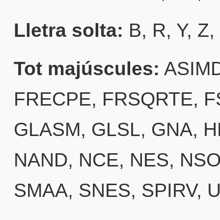
Lletra solta:
B
,
R
,
Y
,
Z
,
Tot majúscules:
ASIM
FRECPE
,
FRSQRTE
,
F
GLASM
,
GLSL
,
GNA
,
H
NAND
,
NCE
,
NES
,
NS
SMAA
,
SNES
,
SPIRV
,
U