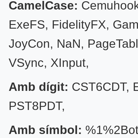
CamelCase:
Cemuhoo
ExeFS
,
FidelityFX
,
Gam
JoyCon
,
NaN
,
PageTab
VSync
,
XInput
,
Amb dígit:
CST6CDT
,
PST8PDT
,
Amb símbol:
%1%2Bot