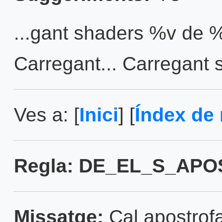
...gant shaders %v de
Carregant... Carregant 
Ves a: [
Inici
] [
Índex de 
Regla: DE_EL_S_APO
Missatge:
Cal apostrofa