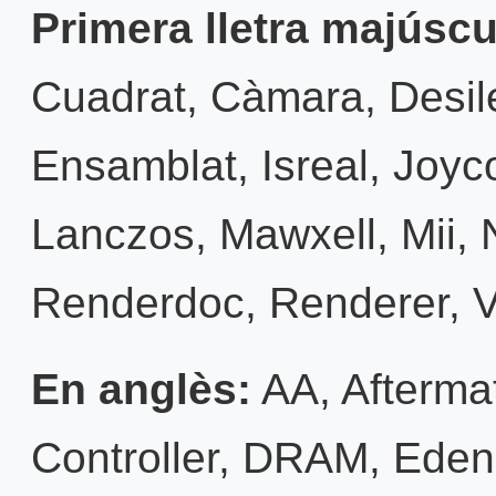
Primera lletra majúscu
Cuadrat
,
Càmara
,
Desil
Ensamblat
,
Isreal
,
Joyc
Lanczos
,
Mawxell
,
Mii
,
Renderdoc
,
Renderer
,
En anglès:
AA
,
Afterma
Controller
,
DRAM
,
Eden