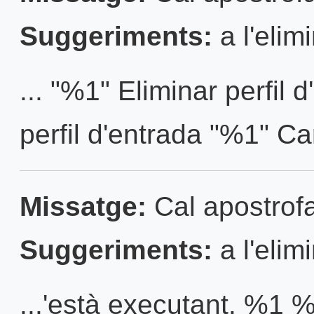
Suggeriments:
a l'elim
... "%1" Eliminar perfil 
perfil d'entrada "%1" Car
Missatge:
Cal apostrofa
Suggeriments:
a l'elim
...'està executant. %1 