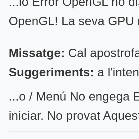
...ió Error OpenGL no d
OpenGL! La seva GPU n
Missatge:
Cal apostrofa
Suggeriments:
a l'inten
...o / Menú No engega E
iniciar. No provat Aquest