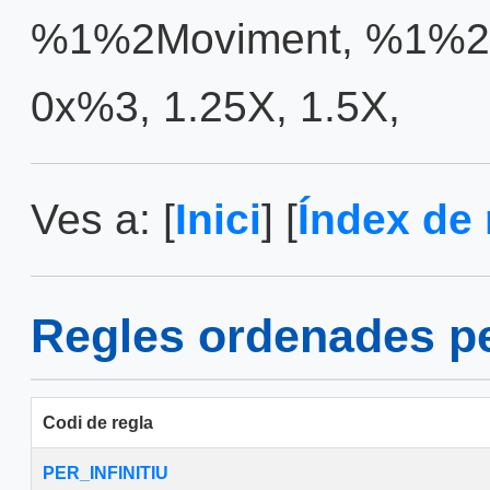
%1%2Moviment
,
%1%2R
0x%3
,
1.25X
,
1.5X
,
Ves a: [
Inici
] [
Índex de 
Regles ordenades pe
Codi de regla
PER_INFINITIU