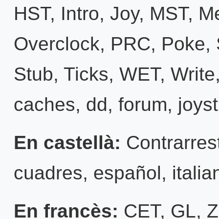
HST
,
Intro
,
Joy
,
MST
,
M
Overclock
,
PRC
,
Poke
,
Stub
,
Ticks
,
WET
,
Write
caches
,
dd
,
forum
,
joyst
En castellà:
Contrarres
cuadres
,
español
,
italia
En francès:
CET
,
GL
,
Z