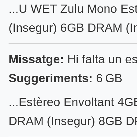
...U WET Zulu Mono Es
(Insegur) 6GB DRAM (In
Missatge:
Hi falta un es
Suggeriments:
6 GB
...Estèreo Envoltant 4
DRAM (Insegur) 8GB D