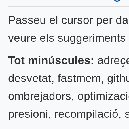
Passeu el cursor per da
veure els suggeriments 
Tot minúscules:
adreç
desvetat
,
fastmem
,
gith
ombrejadors
,
optimizac
presioni
,
recompilació
,