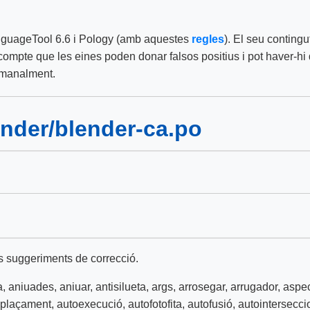
nguageTool 6.6 i Pology (amb aquestes
regles
). El seu contingut
mpte que les eines poden donar falsos positius i pot haver-hi q
etmanalment.
lender/blender-ca.po
s suggeriments de correcció.
a
,
aniuades
,
aniuar
,
antisilueta
,
args
,
arrosegar
,
arrugador
,
aspe
splaçament
,
autoexecució
,
autofotofita
,
autofusió
,
autointersecci