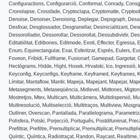
Configuractions
,
Configurarció
,
Conformal
,
Conrady
,
Consg
Cronolapse
,
Crossfade
,
Cryptoclapa
,
Cryptomatte
,
Cryptoo
Denoise
,
Denoiser
,
Denoising
,
Deplegar
,
Depsgraph
,
Desab
Desfixar
,
Desglossador
,
Desgranellar
,
Desinicialitzant
,
Des
Dessorollador
,
Dessorollar
,
Dessorollat
,
Dessubdividir
,
Desu
Editabilitat
,
Editbones
,
Editmode
,
Eesti
,
Effector
,
Egressa
,
E
Enum
,
Equirectangular
,
Esar
,
Esferitzar
,
Esprés
,
Eulers
,
Eu
Foveon
,
Fribidi
,
Fullframe
,
Fusionarf
,
Gamepad
,
Gargotar
,
G
Hectògrams
,
Hidde
,
Hight
,
Hosek
,
Hrvatski
,
Ico
,
Ingressió
,
I
Keyconfig
,
Keyconfigs
,
Keyframe
,
Keyframed
,
Keyframes
,
Límitar
,
Mantaflow
,
Mantir
,
Mapeja
,
Mapejant
,
Mapejar
,
Mape
Metasegments
,
Metaseqüència
,
Midlevel
,
Midtones
,
Migton
Mostretjos
,
Mtex
,
Multicam
,
Multicàmera
,
Multidispersió
,
Mul
Multiresolució
,
Multiselecció
,
Multitraços
,
Multiview
,
Musgra
Outliner
,
Overscan
,
Pantallada
,
Parallelograma
,
Parametriz
Polisfera
,
Polski
,
Porjecció
,
Português
,
Postdifuminat
,
Prec
Prefiltrar
,
Prefiltre
,
Premultiplicar
,
Premultiplicat
,
Premultipli
Quíntic
,
Quíntica
,
Radiotraçat
,
Randon
,
Raycast
,
Realtime
,