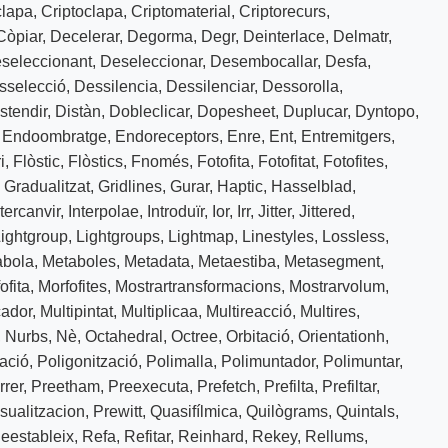
clapa
,
Criptoclapa
,
Criptomaterial
,
Criptorecurs
,
Còpiar
,
Decelerar
,
Degorma
,
Degr
,
Deinterlace
,
Delmatr
,
seleccionant
,
Deseleccionar
,
Desembocallar
,
Desfa
,
sselecció
,
Dessilencia
,
Dessilenciar
,
Dessorolla
,
stendir
,
Distàn
,
Dobleclicar
,
Dopesheet
,
Duplucar
,
Dyntopo
,
,
Endoombratge
,
Endoreceptors
,
Enre
,
Ent
,
Entremitgers
,
i
,
Flòstic
,
Flòstics
,
Fnomés
,
Fotofita
,
Fotofitat
,
Fotofites
,
,
Gradualitzat
,
Gridlines
,
Gurar
,
Haptic
,
Hasselblad
,
ntercanvir
,
Interpolae
,
Introduïr
,
Ior
,
Irr
,
Jitter
,
Jittered
,
ightgroup
,
Lightgroups
,
Lightmap
,
Linestyles
,
Lossless
,
abola
,
Metaboles
,
Metadata
,
Metaestiba
,
Metasegment
,
ofita
,
Morfofites
,
Mostrartransformacions
,
Mostrarvolum
,
cador
,
Multipintat
,
Multiplicaa
,
Multireacció
,
Multires
,
,
Nurbs
,
Nè
,
Octahedral
,
Octree
,
Orbitació
,
Orientationh
,
zació
,
Poligonització
,
Polimalla
,
Polimuntador
,
Polimuntar
,
rrer
,
Preetham
,
Preexecuta
,
Prefetch
,
Prefilta
,
Prefiltar
,
sualitzacion
,
Prewitt
,
Quasifílmica
,
Quilògrams
,
Quintals
,
eestableix
,
Refa
,
Refitar
,
Reinhard
,
Rekey
,
Rellums
,