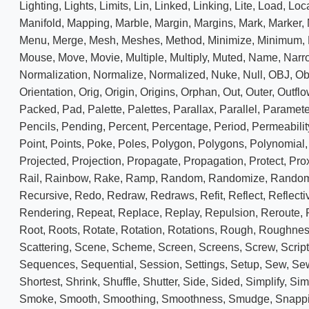
Lighting
,
Lights
,
Limits
,
Lin
,
Linked
,
Linking
,
Lite
,
Load
,
Loc
Manifold
,
Mapping
,
Marble
,
Margin
,
Margins
,
Mark
,
Marker
,
Menu
,
Merge
,
Mesh
,
Meshes
,
Method
,
Minimize
,
Minimum
,
Mouse
,
Move
,
Movie
,
Multiple
,
Multiply
,
Muted
,
Name
,
Narr
Normalization
,
Normalize
,
Normalized
,
Nuke
,
Null
,
OBJ
,
Ob
Orientation
,
Orig
,
Origin
,
Origins
,
Orphan
,
Out
,
Outer
,
Outflo
Packed
,
Pad
,
Palette
,
Palettes
,
Parallax
,
Parallel
,
Paramete
Pencils
,
Pending
,
Percent
,
Percentage
,
Period
,
Permeabilit
Point
,
Points
,
Poke
,
Poles
,
Polygon
,
Polygons
,
Polynomial
Projected
,
Projection
,
Propagate
,
Propagation
,
Protect
,
Prox
Rail
,
Rainbow
,
Rake
,
Ramp
,
Random
,
Randomize
,
Rando
Recursive
,
Redo
,
Redraw
,
Redraws
,
Refit
,
Reflect
,
Reflecti
Rendering
,
Repeat
,
Replace
,
Replay
,
Repulsion
,
Reroute
,
Root
,
Roots
,
Rotate
,
Rotation
,
Rotations
,
Rough
,
Roughnes
Scattering
,
Scene
,
Scheme
,
Screen
,
Screens
,
Screw
,
Scrip
Sequences
,
Sequential
,
Session
,
Settings
,
Setup
,
Sew
,
Se
Shortest
,
Shrink
,
Shuffle
,
Shutter
,
Side
,
Sided
,
Simplify
,
Sim
Smoke
,
Smooth
,
Smoothing
,
Smoothness
,
Smudge
,
Snapp