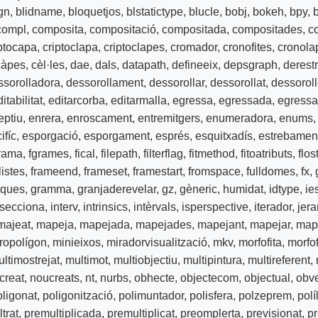
gn
,
blidname
,
bloquetjos
,
blstatictype
,
blucle
,
bobj
,
bokeh
,
bpy
,
b
compl
,
composita
,
compositació
,
compositada
,
compositades
,
c
iptocapa
,
criptoclapa
,
criptoclapes
,
cromador
,
cronofites
,
cronola
càpes
,
cèl·les
,
dae
,
dals
,
datapath
,
defineeix
,
depsgraph
,
derestr
ssorolladora
,
dessorollament
,
dessorollar
,
dessorollat
,
dessoroll
itabilitat
,
editarcorba
,
editarmalla
,
egressa
,
egressada
,
egress
eptiu
,
enrera
,
enroscament
,
entremitgers
,
enumeradora
,
enums
ifíc
,
esporgació
,
esporgament
,
esprés
,
esquitxadís
,
estrebamen
rama
,
fgrames
,
fical
,
filepath
,
filterflag
,
fitmethod
,
fitoatributs
,
flos
listes
,
frameend
,
frameset
,
framestart
,
fromspace
,
fulldomes
,
fx
,
iques
,
gramma
,
granjaderevelar
,
gz
,
gèneric
,
humidat
,
idtype
,
ie
rsecciona
,
interv
,
intrinsics
,
intèrvals
,
isperspective
,
iterador
,
jer
majeat
,
mapeja
,
mapejada
,
mapejades
,
mapejant
,
mapejar
,
map
ropolígon
,
minieixos
,
miradorvisualització
,
mkv
,
morfofita
,
morfof
ltimostrejat
,
multimot
,
multiobjectiu
,
multipintura
,
multireferent
,
creat
,
noucreats
,
nt
,
nurbs
,
obhecte
,
objectecom
,
objectual
,
obv
oligonat
,
poligonització
,
polimuntador
,
polisfera
,
polzeprem
,
polí
ltrat
,
premultiplicada
,
premultiplicat
,
preomplerta
,
previsionat
,
pr