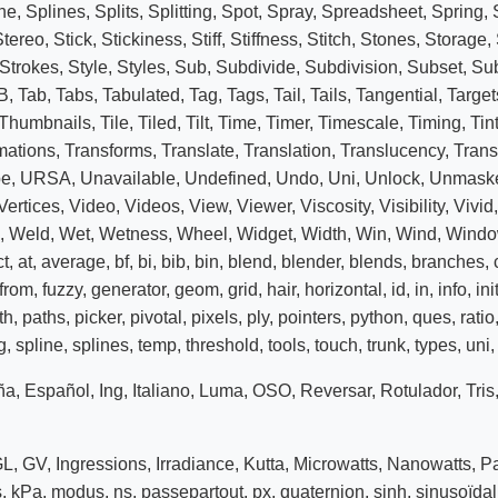
ne
,
Splines
,
Splits
,
Splitting
,
Spot
,
Spray
,
Spreadsheet
,
Spring
,
Stereo
,
Stick
,
Stickiness
,
Stiff
,
Stiffness
,
Stitch
,
Stones
,
Storage
,
Strokes
,
Style
,
Styles
,
Sub
,
Subdivide
,
Subdivision
,
Subset
,
Su
B
,
Tab
,
Tabs
,
Tabulated
,
Tag
,
Tags
,
Tail
,
Tails
,
Tangential
,
Target
Thumbnails
,
Tile
,
Tiled
,
Tilt
,
Time
,
Timer
,
Timescale
,
Timing
,
Tin
mations
,
Transforms
,
Translate
,
Translation
,
Translucency
,
Trans
pe
,
URSA
,
Unavailable
,
Undefined
,
Undo
,
Uni
,
Unlock
,
Unmask
Vertices
,
Video
,
Videos
,
View
,
Viewer
,
Viscosity
,
Visibility
,
Vivid
,
Weld
,
Wet
,
Wetness
,
Wheel
,
Widget
,
Width
,
Win
,
Wind
,
Wind
ct
,
at
,
average
,
bf
,
bi
,
bib
,
bin
,
blend
,
blender
,
blends
,
branches
,
from
,
fuzzy
,
generator
,
geom
,
grid
,
hair
,
horizontal
,
id
,
in
,
info
,
ini
th
,
paths
,
picker
,
pivotal
,
pixels
,
ply
,
pointers
,
python
,
ques
,
ratio
g
,
spline
,
splines
,
temp
,
threshold
,
tools
,
touch
,
trunk
,
types
,
uni
ña
,
Español
,
Ing
,
Italiano
,
Luma
,
OSO
,
Reversar
,
Rotulador
,
Tris
GL
,
GV
,
Ingressions
,
Irradiance
,
Kutta
,
Microwatts
,
Nanowatts
,
Pa
s
,
kPa
,
modus
,
ns
,
passepartout
,
px
,
quaternion
,
sinh
,
sinusoïdal