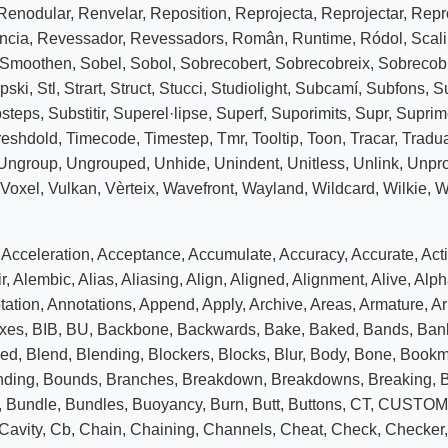
Renodular
,
Renvelar
,
Reposition
,
Reprojecta
,
Reprojectar
,
Repr
ncia
,
Revessador
,
Revessadors
,
Român
,
Runtime
,
Ródol
,
Scal
Smoothen
,
Sobel
,
Sobol
,
Sobrecobert
,
Sobrecobreix
,
Sobrecobr
pski
,
Stl
,
Strart
,
Struct
,
Stucci
,
Studiolight
,
Subcamí
,
Subfons
,
S
steps
,
Substitir
,
Superel·lipse
,
Superf
,
Suporimits
,
Supr
,
Suprim
reshdold
,
Timecode
,
Timestep
,
Tmr
,
Tooltip
,
Toon
,
Tracar
,
Tradua
Ungroup
,
Ungrouped
,
Unhide
,
Unindent
,
Unitless
,
Unlink
,
Unpro
Voxel
,
Vulkan
,
Vèrteix
,
Wavefront
,
Wayland
,
Wildcard
,
Wilkie
,
W
,
Acceleration
,
Acceptance
,
Accumulate
,
Accuracy
,
Accurate
,
Act
r
,
Alembic
,
Alias
,
Aliasing
,
Align
,
Aligned
,
Alignment
,
Alive
,
Alph
tation
,
Annotations
,
Append
,
Apply
,
Archive
,
Areas
,
Armature
,
Ar
xes
,
BIB
,
BU
,
Backbone
,
Backwards
,
Bake
,
Baked
,
Bands
,
Ban
eed
,
Blend
,
Blending
,
Blockers
,
Blocks
,
Blur
,
Body
,
Bone
,
Bookm
nding
,
Bounds
,
Branches
,
Breakdown
,
Breakdowns
,
Breaking
,
B
,
Bundle
,
Bundles
,
Buoyancy
,
Burn
,
Butt
,
Buttons
,
CT
,
CUSTOM
Cavity
,
Cb
,
Chain
,
Chaining
,
Channels
,
Cheat
,
Check
,
Checker