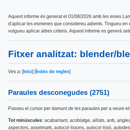
Aquest informe és generat el 01/08/2026 amb les eines La
d'aplicar les esmenes que considereu adients. Tingueu en co
vulgueu aplicar altres criteris. Aquest informe es generà s
Fitxer analitzat: blender/b
Ves a: [
Inici
] [
Índex de regles
]
Paraules desconegudes (2751)
Passeu el cursor per damunt de les paraules per a veure el
Tot minúscules:
acabamant
,
acoblatge
,
aillats
,
anb
,
angle
aspectors
,
assetmark
,
autocol·lisions
,
autocol·lisió
,
autode