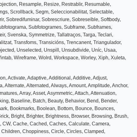
ojection
,
Resample
,
Resize
,
Restrablir
,
Resumable
,
ings
,
Scrollback
,
Segm
,
Seleccionabilitat
,
Selectable
,
ir
,
Sobredifuminar
,
Sobrescriure
,
Sobreseïble
,
Softbody
,
ubfotograma
,
Subfotogrames
,
Subframe
,
Subframes
,
eir
,
Svenska
,
Symmetrize
,
Tallatraços
,
Targa
,
Teclari
,
litzat
,
Transfoms
,
Transicións
,
Trencanent
,
Triangulador
,
jected
,
Unselected
,
Unspill
,
Unsubdivide
,
Uníc
,
Usaa
,
intab
,
Wireframe
,
Wolrd
,
Workspace
,
Worley
,
Xiph
,
Xuleta
,
ion
,
Activate
,
Adaptive
,
Additional
,
Additive
,
Adjust
,
a
,
Alternate
,
Alternated
,
Always
,
Amount
,
Amplitude
,
Anchor
,
matures
,
Array
,
Asset
,
Asymmetric
,
Attach
,
Attenuation
,
king
,
Baseline
,
Batch
,
Beauty
,
Behavior
,
Bend
,
Bender
,
ark
,
Bookmarks
,
Boolean
,
Bottom
,
Bounce
,
Bounces
,
rick
,
Bright
,
Brighter
,
Brightness
,
Browser
,
Browsing
,
Brush
,
,
CW
,
Cache
,
Cached
,
Caches
,
Calculate
,
Camera
,
,
Children
,
Choppiness
,
Circle
,
Circles
,
Clamped
,