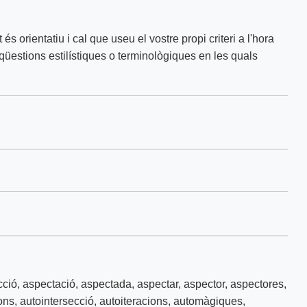
 és orientatiu i cal que useu el vostre propi criteri a l'hora
üestions estilístiques o terminològiques en les quals
cció
,
aspectació
,
aspectada
,
aspectar
,
aspector
,
aspectores
,
ons
,
autointersecció
,
autoiteracions
,
automàgiques
,