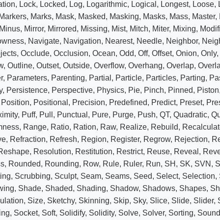
ation
,
Lock
,
Locked
,
Log
,
Logarithmic
,
Logical
,
Longest
,
Loose
,
Markers
,
Marks
,
Mask
,
Masked
,
Masking
,
Masks
,
Mass
,
Master
,
Minus
,
Mirror
,
Mirrored
,
Missing
,
Mist
,
Mitch
,
Miter
,
Mixing
,
Modif
owness
,
Navigate
,
Navigation
,
Nearest
,
Needle
,
Neighbor
,
Neig
jects
,
Occlude
,
Occlusion
,
Ocean
,
Odd
,
Off
,
Offset
,
Onion
,
Only
w
,
Outline
,
Outset
,
Outside
,
Overflow
,
Overhang
,
Overlap
,
Overl
r
,
Parameters
,
Parenting
,
Partial
,
Particle
,
Particles
,
Parting
,
Pa
y
,
Persistence
,
Perspective
,
Physics
,
Pie
,
Pinch
,
Pinned
,
Piston
,
Position
,
Positional
,
Precision
,
Predefined
,
Predict
,
Preset
,
Pre
imity
,
Puff
,
Pull
,
Punctual
,
Pure
,
Purge
,
Push
,
QT
,
Quadratic
,
Qu
mness
,
Range
,
Ratio
,
Ration
,
Raw
,
Realize
,
Rebuild
,
Recalcula
ve
,
Refraction
,
Refresh
,
Region
,
Register
,
Regrow
,
Rejection
,
Re
Reshape
,
Resolution
,
Restitution
,
Restrict
,
Reuse
,
Reveal
,
Reve
s
,
Rounded
,
Rounding
,
Row
,
Rule
,
Ruler
,
Run
,
SH
,
SK
,
SVN
,
S
ting
,
Scrubbing
,
Sculpt
,
Seam
,
Seams
,
Seed
,
Select
,
Selection
,
wing
,
Shade
,
Shaded
,
Shading
,
Shadow
,
Shadows
,
Shapes
,
Sh
ulation
,
Size
,
Sketchy
,
Skinning
,
Skip
,
Sky
,
Slice
,
Slide
,
Slider
,
ing
,
Socket
,
Soft
,
Solidify
,
Solidity
,
Solve
,
Solver
,
Sorting
,
Sound