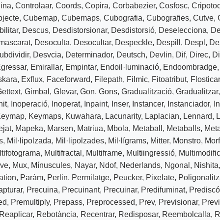
ina
,
Controlaar
,
Coords
,
Copira
,
Corbabezier
,
Cosfosc
,
Cripoto
bjecte
,
Cubemap
,
Cubemaps
,
Cubografia
,
Cubografies
,
Cutve
,
ilitar
,
Descus
,
Desdistorsionar
,
Desdistorsió
,
Deselecciona
,
De
mascarat
,
Desoculta
,
Desocultar
,
Despeckle
,
Despill
,
Despl
,
De
bdividir
,
Desvcia
,
Determinador
,
Deutsch
,
Devlin
,
Dif
,
Direc
,
Di
gressar
,
Emirallar
,
Empintar
,
Endoil·luminació
,
Endoombradge
skara
,
Exflux
,
Faceforward
,
Filepath
,
Filmic
,
Fitoatribut
,
Flosticar
ettext
,
Gimbal
,
Glevar
,
Gon
,
Gons
,
Gradualització
,
Gradualitzar
nit
,
Inoperació
,
Inoperat
,
Inpaint
,
Inser
,
Instancer
,
Instanciador
,
I
Keymap
,
Keymaps
,
Kuwahara
,
Lacunarity
,
Laplacian
,
Lennard
,
L
jat
,
Mapeka
,
Marsen
,
Matriua
,
Mbola
,
Metaball
,
Metaballs
,
Met
s
,
Mil·lipolzada
,
Mil·lipolzades
,
Mil·lígrams
,
Mitter
,
Monstro
,
Morf
tifotograma
,
Multifractal
,
Multiframe
,
Multiingressió
,
Multimodifi
ve
,
Mux
,
Mínuscules
,
Nayar
,
Ndof
,
Nederlands
,
Ngonal
,
Nishita
ation
,
Paràm
,
Perlin
,
Permilatge
,
Peucker
,
Pixelate
,
Poligonalit
apturar
,
Precuina
,
Precuinant
,
Precuinar
,
Predifuminat
,
Prediscó
ed
,
Premultiply
,
Prepass
,
Preprocessed
,
Prev
,
Previsionar
,
Previ
Reaplicar
,
Rebotància
,
Recentrar
,
Redisposar
,
Reembolcalla
,
R