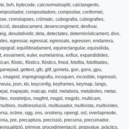
tx
,
bvh
,
bytecode
,
calcnormalssplit
,
calctangents
,
ompositador
,
compositadors
,
compositar
,
conformel
,
pse
,
cronolapses
,
cròmatic
,
cubografia
,
cubografies
,
icció
,
desabocament
,
desencongiment
,
desfixar
,
eig
,
desubdividir
,
deta
,
detectates
,
determinísticament
,
divx
,
ades
,
egressar
,
egressat
,
egressats
,
egressen
,
endarrera
,
,
epigraf
,
equillibradament
,
equirectangular
,
equisòlida
,
t
,
esvaiment
,
euler
,
eumelanina
,
exflux
,
expandidides
,
ticari
,
flòstic
,
flòstics
,
flóstics
,
fmod
,
fotofita
,
fotofitades
,
gamepad
,
gettext
,
glb
,
gltf
,
gometa
,
gon
,
gons
,
gpu
,
s
,
imageid
,
impregnografia
,
incoquen
,
incosible
,
ingressió
,
arwuia
,
json
,
kb
,
keyconfig
,
keyframes
,
keymap
,
langs
,
ejat
,
mapejats
,
matcap
,
mdd
,
metabola
,
metaboles
,
metar
,
ites
,
mostretjos
,
msgfmt
,
msgid
,
msgids
,
multicam
,
multires
,
multiresolució
,
multiusador
,
multivista
,
multivistes
,
ersa
,
octree
,
ogg
,
ons
,
onstreny
,
opengl
,
osl
,
overlapmode
,
linia
,
pre
,
precaptura
,
precissió
,
precuina
,
precuinador
,
evisualitzió
,
primvar
,
procedimentació
,
propvalue
,
pràcitcs
,