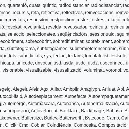
ion
,
quartenió
,
quats
,
quíntic
,
radiodistanciar
,
radiodistanciat
,
ra
orsos
,
recursis
,
refa
,
reflectiva
,
reflectives
,
reinvocacions
,
reinvo
ar
,
rerevelats
,
respositori
,
restposition
,
restre
,
restres
,
retació
,
ret
ió
,
revekat
,
revelaritat
,
revelda
,
revessador
,
revincula
,
revincula
ats
,
seleccio
,
seleccionates
,
seqüènciadors
,
sessionuuid
,
sguin
recobriment
,
sobrecobrint
,
sobredifuminar
,
sobreiximent
,
sobrer
da
,
subfotograma
,
subfotogrames
,
subitemreferencename
,
sub
uperfels
,
superfícials
,
sys
,
teclari
,
teclaris
,
templatelist
,
testselec
unicapa
,
unicode
,
unvocar
,
usd
,
usda
,
usdc
,
usdz
,
useconnect
,
u
e
,
visionable
,
visualitzable
,
visusalització
,
voluminat
,
voronoi
,
vo
egeig
,
Afegeir
,
Afeir
,
Agx
,
Aillar
,
Ambplir
,
Anaglyph
,
Aniuat
,
Apl
,
A
utocol·lisió
,
Autodesplaçament
,
Autoefecte
,
Autoempaquetamen
g
,
Automerge
,
Automàscara
,
Autonansa
,
Autonormalització
,
Aut
osuperposició
,
Autovelocitat
,
Backface
,
Backimage
,
Bahasa
,
B
akdowner
,
Buffersize
,
Burley
,
Butterworth
,
Bytecode
,
Camb
,
Cam
on
,
Cliclk
,
Cmd
,
Coblar
,
Coindiència
,
Composita
,
Compositació
,