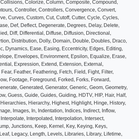
,
Collisions
,
Colorize
,
Column
,
Composite
,
Compound
,
tours
,
Controller
,
Controllers
,
Convergence
,
Convert
,
rve
,
Curves
,
Custom
,
Cut
,
Cutoff
,
Cutter
,
Cycle
,
Cycles
,
ase
,
Def
,
Deflect
,
Degenerate
,
Degrees
,
Delay
,
Delete
,
ied
,
Diff
,
Differential
,
Diffuse
,
Diffusion
,
Directional
,
rtion
,
Distribution
,
Dolly
,
Domain
,
Double
,
Doubles
,
Draco
,
c
,
Dynamics
,
Ease
,
Easing
,
Eccentricity
,
Edges
,
Editing
,
elope
,
Envelopes
,
Environment
,
Epsilon
,
Equalize
,
Erase
,
ntial
,
Expression
,
Extend
,
Extension
,
External
,
,
Fear
,
Feather
,
Feathering
,
Fetch
,
Field
,
Fight
,
Filter
,
low
,
Footage
,
Foreground
,
Forked
,
Forks
,
Forward
,
enerate
,
Generated
,
Generator
,
Generic
,
Geom
,
Geometry
,
ow
,
Guess
,
Guide
,
Guides
,
Guiding
,
HDTV
,
HIP
,
Hair
,
Half
,
,
Hierarchies
,
Hierarchy
,
Highest
,
Highlight
,
Hinge
,
History
,
mage
,
Images
,
In
,
Indentation
,
Indices
,
Indirect
,
Inflow
,
,
Interpolate
,
Interpolated
,
Interpolation
,
Intersect
,
ump
,
Junctions
,
Keep
,
Kernel
,
Key
,
Keying
,
Keys
,
Leaf
,
Legacy
,
Length
,
Levels
,
Libraries
,
Library
,
Lifetime
,