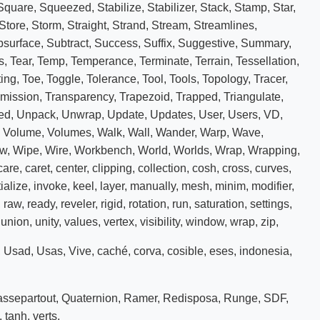
Square
,
Squeezed
,
Stabilize
,
Stabilizer
,
Stack
,
Stamp
,
Star
,
Store
,
Storm
,
Straight
,
Strand
,
Stream
,
Streamlines
,
bsurface
,
Subtract
,
Success
,
Suffix
,
Suggestive
,
Summary
,
s
,
Tear
,
Temp
,
Temperance
,
Terminate
,
Terrain
,
Tessellation
,
ting
,
Toe
,
Toggle
,
Tolerance
,
Tool
,
Tools
,
Topology
,
Tracer
,
mission
,
Transparency
,
Trapezoid
,
Trapped
,
Triangulate
,
ed
,
Unpack
,
Unwrap
,
Update
,
Updates
,
User
,
Users
,
VD
,
,
Volume
,
Volumes
,
Walk
,
Wall
,
Wander
,
Warp
,
Wave
,
ow
,
Wipe
,
Wire
,
Workbench
,
World
,
Worlds
,
Wrap
,
Wrapping
,
care
,
caret
,
center
,
clipping
,
collection
,
cosh
,
cross
,
curves
,
tialize
,
invoke
,
keel
,
layer
,
manually
,
mesh
,
minim
,
modifier
,
,
raw
,
ready
,
reveler
,
rigid
,
rotation
,
run
,
saturation
,
settings
,
,
union
,
unity
,
values
,
vertex
,
visibility
,
window
,
wrap
,
zip
,
,
Usad
,
Usas
,
Vive
,
caché
,
corva
,
cosible
,
eses
,
indonesia
,
ssepartout
,
Quaternion
,
Ramer
,
Redisposa
,
Runge
,
SDF
,
,
tanh
,
verts
,