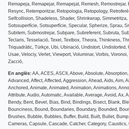
Remapeja
,
Remapejar
,
Remapejat
,
Remesh
,
Remostrejar
,
Resync
,
Retemporitzar
,
Retopologia
,
Retopology
,
Retroferè
Selfcollision
,
Shadeless
,
Shader
,
Shrinkwrap
,
Simmetritza
,
Sotssuperfície
,
Sotsuperfície
,
Specular
,
Spherize
,
Sprau
,
Sr
Subitem
,
Submostrejar
,
Subpare
,
Subreferent
,
Subruta
,
Sub
Teclaris
,
Tesselació
,
Texel
,
Textbox
,
Theora
,
Thinkness
,
Th
Triquadràtic
,
Türkçe
,
Ubi
,
Ubinació
,
Undistort
,
Undistorted
,
Usae
,
Velociy
,
Verlet
,
Viewport
,
Voluminar
,
Vorbis
,
Voronoi
,
Zacció
,
En anglès:
AA
,
ACES
,
ASCII
,
Above
,
Absolute
,
Absorption
Advanced
,
Affect
,
Affected
,
Aggression
,
Ahead
,
Aids
,
Aim
,
Ai
Anchored
,
Animate
,
Animated
,
Animation
,
Animations
,
Anno
Attribute
,
Audio
,
Automatic
,
Available
,
Average
,
Avoid
,
Ax
,
A
Bendy
,
Bent
,
Bevel
,
Bias
,
Bind
,
Bindings
,
Bisect
,
Blank
,
Bl
Bounciness
,
Bound
,
Boundaries
,
Boundary
,
Bounded
,
Bou
Brushes
,
Bubble
,
Bubbles
,
Buffer
,
Build
,
Built
,
Bullet
,
Bump
Cameras
,
Capsule
,
Cascade
,
Catcher
,
Category
,
Caustics
,