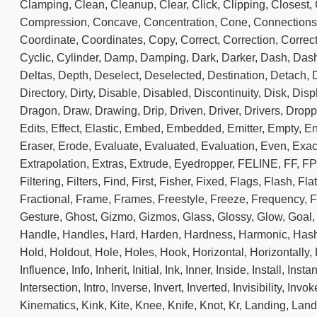
Clamping
,
Clean
,
Cleanup
,
Clear
,
Click
,
Clipping
,
Closest
,
Compression
,
Concave
,
Concentration
,
Cone
,
Connections
Coordinate
,
Coordinates
,
Copy
,
Correct
,
Correction
,
Correc
Cyclic
,
Cylinder
,
Damp
,
Damping
,
Dark
,
Darker
,
Dash
,
Das
Deltas
,
Depth
,
Deselect
,
Deselected
,
Destination
,
Detach
,
D
Directory
,
Dirty
,
Disable
,
Disabled
,
Discontinuity
,
Disk
,
Disp
Dragon
,
Draw
,
Drawing
,
Drip
,
Driven
,
Driver
,
Drivers
,
Dropp
Edits
,
Effect
,
Elastic
,
Embed
,
Embedded
,
Emitter
,
Empty
,
En
Eraser
,
Erode
,
Evaluate
,
Evaluated
,
Evaluation
,
Even
,
Exac
Extrapolation
,
Extras
,
Extrude
,
Eyedropper
,
FELINE
,
FF
,
F
Filtering
,
Filters
,
Find
,
First
,
Fisher
,
Fixed
,
Flags
,
Flash
,
Fla
Fractional
,
Frame
,
Frames
,
Freestyle
,
Freeze
,
Frequency
,
F
Gesture
,
Ghost
,
Gizmo
,
Gizmos
,
Glass
,
Glossy
,
Glow
,
Goal
Handle
,
Handles
,
Hard
,
Harden
,
Hardness
,
Harmonic
,
Has
Hold
,
Holdout
,
Hole
,
Holes
,
Hook
,
Horizontal
,
Horizontally
,
Influence
,
Info
,
Inherit
,
Initial
,
Ink
,
Inner
,
Inside
,
Install
,
Insta
Intersection
,
Intro
,
Inverse
,
Invert
,
Inverted
,
Invisibility
,
Invok
Kinematics
,
Kink
,
Kite
,
Knee
,
Knife
,
Knot
,
Kr
,
Landing
,
Land