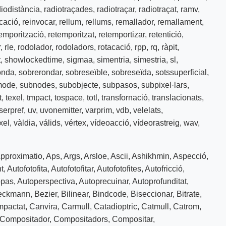
diodistància
,
radiotraçades
,
radiotraçar
,
radiotraçat
,
ramv
,
cació
,
reinvocar
,
rellum
,
rellums
,
remallador
,
remallament
,
emporització
,
retemporitzat
,
retemportizar
,
retentició
,
r
,
rle
,
rodolador
,
rodoladors
,
rotacació
,
rpp
,
rq
,
ràpit
,
t
,
showlockedtime
,
sigmaa
,
simentria
,
simestria
,
sl
,
onda
,
sobrerondar
,
sobreseïble
,
sobreseïda
,
sotssuperficial
,
mode
,
subnodes
,
subobjecte
,
subpasos
,
subpixel·lars
,
t
,
texel
,
tmpact
,
tospace
,
totl
,
transfornació
,
translacionats
,
serpref
,
uv
,
uvonemitter
,
varprim
,
vdb
,
velelats
,
xel
,
vàldia
,
válids
,
vértex
,
vídeoacció
,
vídeorastreig
,
wav
,
pproximatio
,
Aps
,
Args
,
Arsloe
,
Ascii
,
Ashikhmin
,
Aspecció
,
t
,
Autofotofita
,
Autofotofitar
,
Autofotofites
,
Autofricció
,
opas
,
Autoperspectiva
,
Autoprecuinar
,
Autoprofunditat
,
eckmann
,
Bezier
,
Bilinear
,
Bindcode
,
Biseccionar
,
Bitrate
,
pactat
,
Canvira
,
Carmull
,
Catadioptric
,
Catmull
,
Catrom
,
Compositador
,
Compositadors
,
Compositar
,