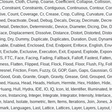
Closure
,
Cloth
,
Clump
,
Coarse
,
Coefficient
,
Collapse
,
Collision
,
Constraint
,
Constraints
,
Contiguous
,
Continuous
,
Contour
,
Con
tive
,
Count
,
Coverage
,
Cr
,
Crease
,
Crop
,
Culling
,
Curvature
,
Cu
hed
,
Deactivate
,
Dead
,
Debug
,
Decals
,
Decay
,
Decimate
,
Decre
etail
,
Detection
,
Deterministic
,
Device
,
Diameter
,
Dicing
,
Die
,
D
lace
,
Displacement
,
Dissolve
,
Distance
,
Distort
,
Distorted
,
Disto
ing
,
Dry
,
Dummy
,
Duplicate
,
Duplicates
,
Duration
,
Dust
,
Dynami
able
,
Enabled
,
Enclosed
,
End
,
Endpoint
,
Enforce
,
English
,
Env
t
,
Exclude
,
Exclusive
,
Execution
,
Exit
,
Expand
,
Explode
,
Expone
PS
,
FTC
,
Face
,
Facing
,
Fading
,
Fallback
,
Falloff
,
Fastest
,
Fatten
tness
,
Flatten
,
Flipped
,
Float
,
Flock
,
Flood
,
Floor
,
Flush
,
Fly
,
Fol
resnel
,
Friction
,
From
,
Fuzzy
,
GI
,
GOP
,
Gain
,
Gaps
,
Gaussian
,
G
,
Good
,
Grab
,
Granite
,
Graph
,
Gravity
,
Grease
,
Grid
,
Grouped
,
Gr
hed
,
Hausa
,
Head
,
Heads
,
Helium
,
Hermite
,
Hex
,
Hidden
,
Hide
Huang
,
Hull
,
Hydra
,
IDE
,
IO
,
IQ
,
Icon
,
Id
,
Identifier
,
Illuminated
,
I
nces
,
Instancing
,
Integer
,
Integrate
,
Integrator
,
Intensity
,
Interlace
e
,
Island
,
Isolate
,
Isometric
,
Item
,
Items
,
Iterations
,
Join
,
Jones
,
J
mark
,
Languages
,
Last
,
Lattice
,
Lattices
,
Layer
,
Layers
,
Layout
,