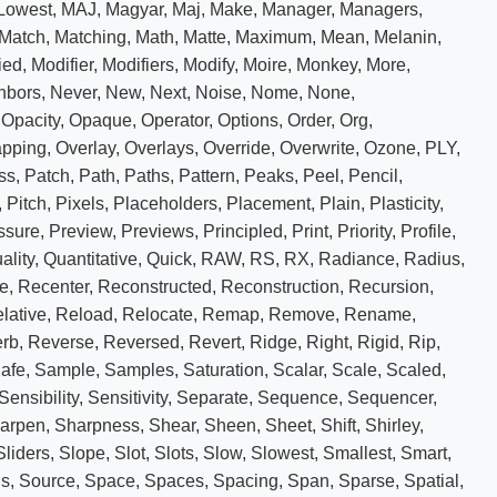
Lowest
,
MAJ
,
Magyar
,
Maj
,
Make
,
Manager
,
Managers
,
Match
,
Matching
,
Math
,
Matte
,
Maximum
,
Mean
,
Melanin
,
ied
,
Modifier
,
Modifiers
,
Modify
,
Moire
,
Monkey
,
More
,
hbors
,
Never
,
New
,
Next
,
Noise
,
Nome
,
None
,
,
Opacity
,
Opaque
,
Operator
,
Options
,
Order
,
Org
,
apping
,
Overlay
,
Overlays
,
Override
,
Overwrite
,
Ozone
,
PLY
,
ss
,
Patch
,
Path
,
Paths
,
Pattern
,
Peaks
,
Peel
,
Pencil
,
,
Pitch
,
Pixels
,
Placeholders
,
Placement
,
Plain
,
Plasticity
,
ssure
,
Preview
,
Previews
,
Principled
,
Print
,
Priority
,
Profile
,
ality
,
Quantitative
,
Quick
,
RAW
,
RS
,
RX
,
Radiance
,
Radius
,
te
,
Recenter
,
Reconstructed
,
Reconstruction
,
Recursion
,
lative
,
Reload
,
Relocate
,
Remap
,
Remove
,
Rename
,
rb
,
Reverse
,
Reversed
,
Revert
,
Ridge
,
Right
,
Rigid
,
Rip
,
afe
,
Sample
,
Samples
,
Saturation
,
Scalar
,
Scale
,
Scaled
,
Sensibility
,
Sensitivity
,
Separate
,
Sequence
,
Sequencer
,
arpen
,
Sharpness
,
Shear
,
Sheen
,
Sheet
,
Shift
,
Shirley
,
Sliders
,
Slope
,
Slot
,
Slots
,
Slow
,
Slowest
,
Smallest
,
Smart
,
s
,
Source
,
Space
,
Spaces
,
Spacing
,
Span
,
Sparse
,
Spatial
,