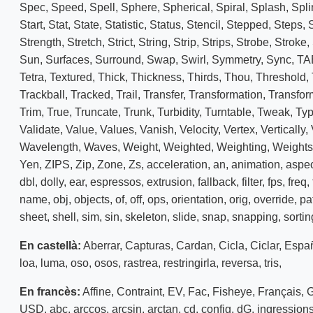
Spec
,
Speed
,
Spell
,
Sphere
,
Spherical
,
Spiral
,
Splash
,
Spli
Start
,
Stat
,
State
,
Statistic
,
Status
,
Stencil
,
Stepped
,
Steps
,
Strength
,
Stretch
,
Strict
,
String
,
Strip
,
Strips
,
Strobe
,
Stroke
,
Sun
,
Surfaces
,
Surround
,
Swap
,
Swirl
,
Symmetry
,
Sync
,
TA
Tetra
,
Textured
,
Thick
,
Thickness
,
Thirds
,
Thou
,
Threshold
,
Trackball
,
Tracked
,
Trail
,
Transfer
,
Transformation
,
Transfor
Trim
,
True
,
Truncate
,
Trunk
,
Turbidity
,
Turntable
,
Tweak
,
Ty
Validate
,
Value
,
Values
,
Vanish
,
Velocity
,
Vertex
,
Vertically
,
Wavelength
,
Waves
,
Weight
,
Weighted
,
Weighting
,
Weights
Yen
,
ZIPS
,
Zip
,
Zone
,
Zs
,
acceleration
,
an
,
animation
,
aspe
dbl
,
dolly
,
ear
,
espressos
,
extrusion
,
fallback
,
filter
,
fps
,
freq
,
name
,
obj
,
objects
,
of
,
off
,
ops
,
orientation
,
orig
,
override
,
pa
sheet
,
shell
,
sim
,
sin
,
skeleton
,
slide
,
snap
,
snapping
,
sortin
En castellà:
Aberrar
,
Capturas
,
Cardan
,
Cicla
,
Ciclar
,
Espa
loa
,
luma
,
oso
,
osos
,
rastrea
,
restringirla
,
reversa
,
tris
,
En francès:
Affine
,
Contraint
,
EV
,
Fac
,
Fisheye
,
Français
,
USD
,
abc
,
arccos
,
arcsin
,
arctan
,
cd
,
config
,
dG
,
ingression