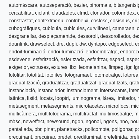
automàscara
,
autoseparació
,
bezier
,
binormals
,
bitangentsi
cercabilitat
,
ciclant
,
claudades
,
clmd
,
clonador
,
colorindex
,
constrastat
,
contextmenu
,
contribeixi
,
cosfosc
,
cosisnus
,
cr
cubogràfiques
,
cubícula
,
cubícules
,
curvilineal
,
càmeraen
,
desgranellar
,
desplaçamentde
,
dessoroll
,
dessorollador
,
de
dounlink
,
drawselect
,
dre
,
dupli
,
dw
,
dyntopo
,
edgeselect
,
ed
endoil·luminació
,
endoi·luminació
,
endoombratge
,
endorec
esdevene
,
esferització
,
esferitzada
,
esferitzar
,
espaci
,
espec
extgerior
,
extruses
,
extures
,
fbx
,
feomelanina
,
ffmpeg
,
fgr
,
fg
fotofitar
,
fotofitat
,
fotofites
,
fotogramael
,
fotometratge
,
fotorea
gradualització
,
gradualitzar
,
gradualitzat
,
gradualitzats
,
graf
instanciació
,
instanciador
,
instanciament
,
intersecants
,
inte
latinica
,
listid
,
locats
,
looptri
,
luminograma
,
làrea
,
límitador
,
metasegment
,
metasegments
,
microfacetes
,
microflocs
,
mic
multicàmera
,
multifotograma
,
multifractal
,
multimostratge
,
mu
màsc
,
neweffect
,
newsound
,
ngon
,
ngonal
,
ngons
,
nno
,
nou
pantallada
,
pbr
,
pinat
,
planetracks
,
policompte
,
poligonar
,
p
precuinant
,
precuinar
,
predet
,
predifuminat
,
prefefinida
,
prefi