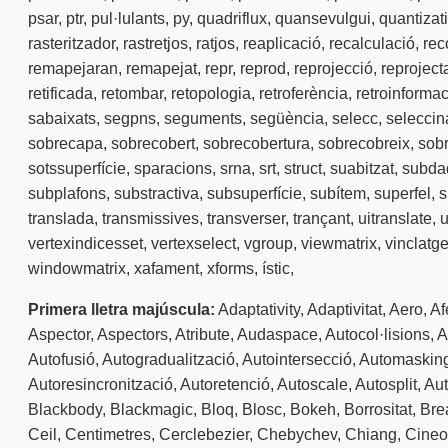
psar
,
ptr
,
pul·lulants
,
py
,
quadriflux
,
quansevulgui
,
quantizat
rasteritzador
,
rastretjos
,
ratjos
,
reaplicació
,
recalculació
,
rec
remapejaran
,
remapejat
,
repr
,
reprod
,
reprojecció
,
reproject
retificada
,
retombar
,
retopologia
,
retroferència
,
retroinformac
sabaixats
,
segpns
,
seguments
,
següència
,
selecc
,
seleccin
sobrecapa
,
sobrecobert
,
sobrecobertura
,
sobrecobreix
,
sob
sotssuperfície
,
sparacions
,
srna
,
srt
,
struct
,
suabitzat
,
subda
subplafons
,
substractiva
,
subsuperfície
,
subítem
,
superfel
,
s
translada
,
transmissives
,
transverser
,
trançant
,
uitranslate
,
vertexindicesset
,
vertexselect
,
vgroup
,
viewmatrix
,
vinclatg
windowmatrix
,
xafament
,
xforms
,
ístic
,
Primera lletra majúscula:
Adaptativity
,
Adaptivitat
,
Aero
,
Af
Aspector
,
Aspectors
,
Atribute
,
Audaspace
,
Autocol·lisions
,
A
Autofusió
,
Autogradualització
,
Autointersecció
,
Automaskin
Autoresincronització
,
Autoretenció
,
Autoscale
,
Autosplit
,
Aut
Blackbody
,
Blackmagic
,
Bloq
,
Blosc
,
Bokeh
,
Borrositat
,
Bre
Ceil
,
Centimetres
,
Cerclebezier
,
Chebychev
,
Chiang
,
Cine